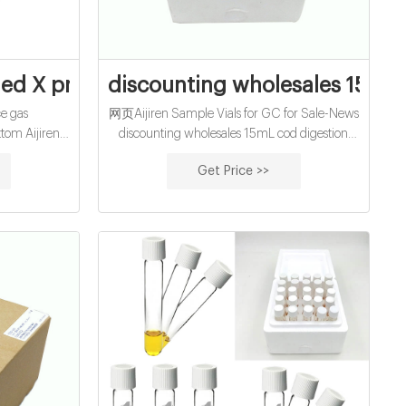
bottom
ied X pre-slit chromatography vial septa
discounting wholesales 15mL c
e gas
网页Aijiren Sample Vials for GC for Sale-News
tom Aijiren
discounting wholesales 15mL cod digestion
se for sale.
vials price supplier. cheap wholesales septa cap
Get Price >>
aphy Direct
exporter for The caliber is a uniform
space Vials
l Amber and
 of flat and
C, Perkin