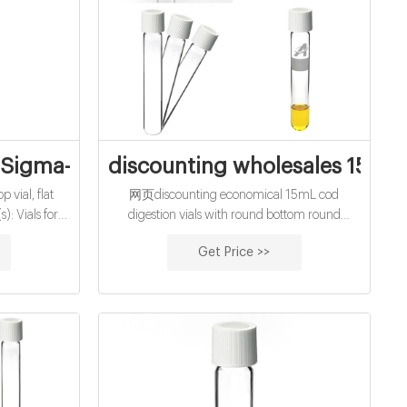
| Sigma-Aldrich
discounting wholesales 15mL c
vial, flat
网页discounting economical 15mL cod
: Vials for
digestion vials with round bottom round
8 x 40 mm.
bottom headspace gas chromatography pp
Get Price >>
n. Pricing.
caps Alibaba Aijiren 18mm crimp top
 type, crimp
headspace
of 125 ea.