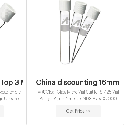
ottom
 Top 3 Modelle im Vergleich
China discounting 16mm cod r
stellen die
网页Clear Glass Micro Vial Suit for 8-425 Vial
lt! Unsere
Bengal-Aijiren 2ml suits ND8 Vials iX2000
licher Test
200 ul Micro-Insert, 31*5 mm, clear glass,flat
Get Price >>
s Sämtliche
bottom suits for ND8 Vials 2.1.1 Screw Neck
beoptionen