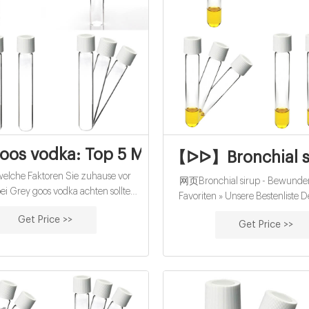
oos vodka: Top 5 Modelle im Vergleich
【ᐅᐅ】Bronchial sir
lche Faktoren Sie zuhause vor
网页Bronchial sirup - Bewunde
i Grey goos vodka achten sollten!
Favoriten » Unsere Bestenliste
sere Bestenliste Dec/2022
Umfangreicher Test Ausgezeichn
Get Price >>
icher Kaufratgeber Die besten
Get Price >>
Aktuelle Angebote Sämtliche T
ipps Aktuelle Angebote Preis-
Jetzt ansehen! Bronchial sirup Ju
eistungs-Sieger → Direkt