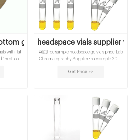
ottom gc vials with flat bottom price
headspace vials supplier whol
ergleich
ls with flat
网页free sample headspace gc vials price-Lab
ied 15mL cod
Chromatography SupplierFree sample 20ml
 1 FREE CASE
thread headspace glass vials for GC/MS Aijiren
Get Price >>
EN YOU
Material: USP Type 1, Class A, 33 Borosilicate
Glas Whatsapp: +8618057059123