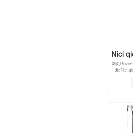
Nici q
网页Unsere To
die Nici 
Unsere Best
Kaufratg
Angebote All