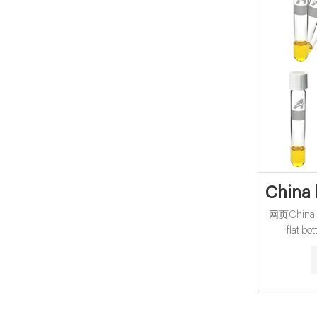
China 
网页China bu
flat bo
Consu
economical 