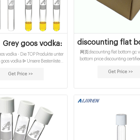
discounting flat b
ey goos vodka: Alle Top Produkte im V
网页discounting flat bottom gc via
 vodka - Die TOP Produkte unter
bottom price discounting certif
 goos vodka ᐅ Unsere Bestenliste
vials with flat bottom-glass GET
22 Detaillierter Kaufratgeber
Get Price >>
AND SAVE UP TO 30% WH
Get Price >>
zeichnete Favoriten Aktuelle
hen Sämtliche Preis-Leistungs-
Sieger ᐅ Jetzt