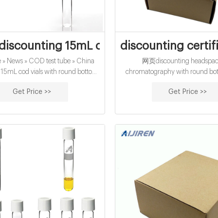
discounting 15mL cod vials with round 
discounting certif
News » COD test tube » China
网页discounting headspac
 15mL cod vials with round bottom
chromatography with round bot
ounting 15mL cod vials with round
vials with caps in amber for lab u
Get Price >>
Get Price >>
Material: USP Type 1, Class A,
2021 - 07 - 06. The Chromatogr
range of 20mm Crimp Top Head
and Caps are available in 20m
Clear, 10ml and 6ml in a variety
round bottom - suitable for CT