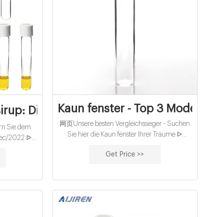
Kaun fenster - Top 3 Modelle 
up: Die aktuell beliebtesten Modelle
网页Unsere besten Vergleichssieger - Suchen
rn Sie dem
Sie hier die Kaun fenster Ihrer Träume ᐅ
 Dec/2022 ᐅ
Unsere Bestenliste Dec/2022 Detaillierter
ete Produkte
Get Price >>
Produktratgeber TOP Modelle Aktuelle
estsieger →
Schnäppchen Sämtliche Preis-Leistungs-
ventus Turin
Sieger ᐅ Direkt