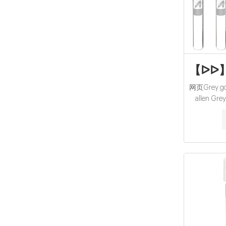
【ᐅᐅ】Gr
网页Grey goos
allen Grey
Dec/20
Ausge
Schnäppc