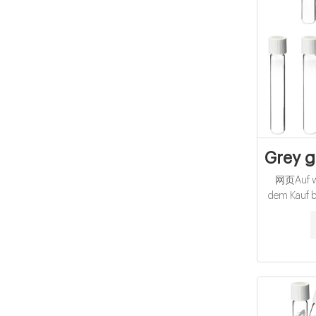
Grey g
网页Auf we
dem Kauf be
ᐅ Un
Umfangre
Geheimt
L