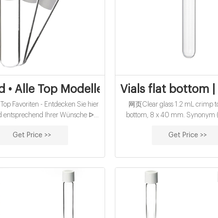
id • Alle Top Modelle im Test
Vials flat bottom 
p Favoriten - Entdecken Sie hier
网页Clear glass 1.2 mL crimp top 
qid entsprechend Ihrer Wünsche ᐅ
bottom, 8 x 40 mm. Synonym (s)
enliste Dec/2022 ᐅ Ausführlicher
Waters® 96-position carousel, 
Get Price >>
Get Price >>
eber Die besten Produkte Beste
Compare. Product No. Descriptio
e Testsieger Jetzt direkt lesen. nici
508888. volume 1.2 mL, closure
top vial, clear glass vial, pkg 