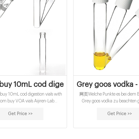
buy 10mL cod digestion vials with flat b
Grey goos vodka -
y 10mL cod digestion vials with
网页Welche Punkte es bei dem Be
ttom buy VOA vials Aijiren-Lab
Grey goos vodka zu beachten gi
mables Supplier customized
Bestenliste Dec/2022 ᐅ Ausführ
Get Price >>
Get Price >>
10mL cod digestion vials for water
TOP Grey goos vodka Bester Prei
Testsieger Direkt lesen! Freiga