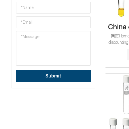
China 
网页Home » 
discounting
China disc
bottom 
Submit